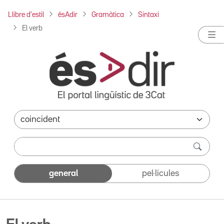
Llibre d'estil
ésAdir
Gramàtica
Sintaxi
El verb
general
pel·lícules