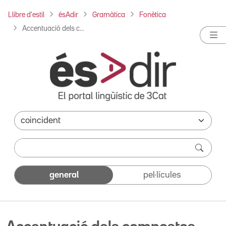
Llibre d'estil
ésAdir
Gramàtica
Fonètica
Accentuació dels c...
general
pel·lícules