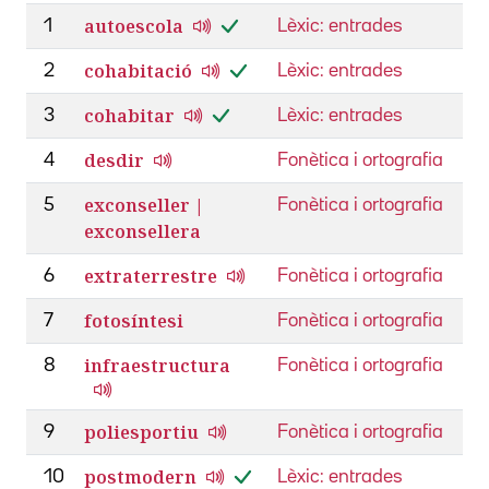
autoescola
1
Lèxic: entrades
cohabitació
2
Lèxic: entrades
cohabitar
3
Lèxic: entrades
desdir
4
Fonètica i ortografia
exconseller |
5
Fonètica i ortografia
exconsellera
extraterrestre
6
Fonètica i ortografia
fotosíntesi
7
Fonètica i ortografia
infraestructura
8
Fonètica i ortografia
poliesportiu
9
Fonètica i ortografia
postmodern
10
Lèxic: entrades