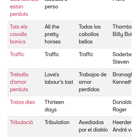
estan
perso
perduts
Tots els
All the
Todos los
Thornton,
cavalls
pretty
caballos
Billy Bob
bonics
horses
bellos
Traffic
Traffic
Traffic
Soderberg
Steven
Treballs
Love's
Trabajos de
Branagh,
d'amor
labour's lost
amor
Kenneth
perduts
perdidos
Tretze dies
Thirteen
Donaldson
days
Roger
Tribulació
Tribulation
Asediados
Heerden,
por el diablo
André van