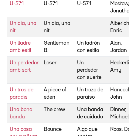
U-571
U-571
U-571
Mostow,
Jonathan
Un dia, una
Un dia, una
Alberich,
nit
nit
Enric
Un lladre
Gentleman
Un ladrón
Alan,
amb estil
B.
con estilo
Jordan
Un perdedor
Loser
Un
Heckerling
amb sort
perdedor
Amy
con suerte
Un tros de
A piece of
Un trozo de
Hancock,
paradís
eden
paraíso
John
Una bona
The crew
Una banda
Dinner,
banda
de cuidado
Michael
Una cosa
Bounce
Algo que
Roos, Don