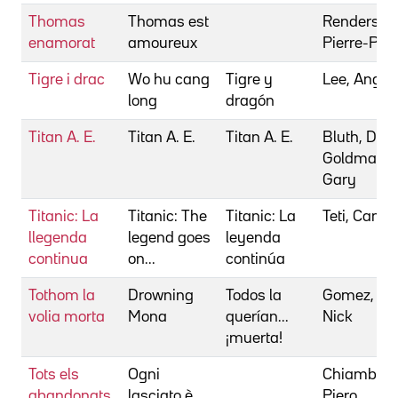
Thomas
Thomas est
Renders,
enamorat
amoureux
Pierre-Pau
Tigre i drac
Wo hu cang
Tigre y
Lee, Ang
long
dragón
Titan A. E.
Titan A. E.
Titan A. E.
Bluth, Don
Goldman,
Gary
Titanic: La
Titanic: The
Titanic: La
Teti, Camill
llegenda
legend goes
leyenda
continua
on...
continúa
Tothom la
Drowning
Todos la
Gomez,
volia morta
Mona
querían...
Nick
¡muerta!
Tots els
Ogni
Chiambrett
abandonats
lasciato è
Piero