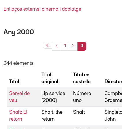
Enllaços externs: cinema i doblatge
Any
2000
1
2
3
244 elements
Títol
Títol en
Títol
original
castellà
Director
Servei de
Lip service
Número
Campbell,
veu
(2000)
uno
Graeme
Shaft: El
Shaft, the
Shaft
Singleton,
retorn
return
John