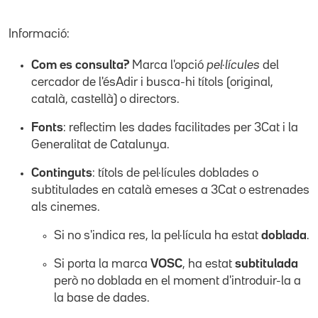
Informació:
Com es consulta?
Marca l'opció
pel·lícules
del
cercador de l'ésAdir i busca-hi títols (original,
català, castellà) o directors.
Fonts
: reflectim les dades facilitades per 3Cat i la
Generalitat de Catalunya.
Continguts
: títols de pel·lícules doblades o
subtitulades en català emeses a 3Cat o estrenades
als cinemes.
Si no s'indica res, la pel·lícula ha estat
doblada
.
Si porta la marca
VOSC
, ha estat
subtitulada
però no doblada en el moment d'introduir-la a
la base de dades.