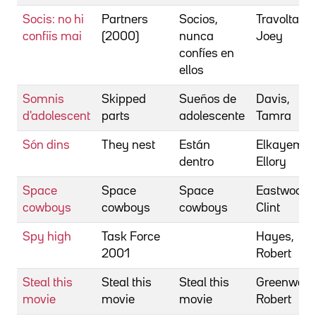
Socis: no hi
Partners
Socios,
Travolta,
confiïs mai
(2000)
nunca
Joey
confíes en
ellos
Somnis
Skipped
Sueños de
Davis,
d'adolescent
parts
adolescente
Tamra
Són dins
They nest
Están
Elkayem,
dentro
Ellory
Space
Space
Space
Eastwood,
cowboys
cowboys
cowboys
Clint
Spy high
Task Force
Hayes,
2001
Robert
Steal this
Steal this
Steal this
Greenwald
movie
movie
movie
Robert