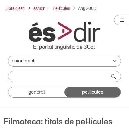
Llibre d'estil
ésAdir
Pel·lícules
Any 2000
general
pel·lícules
Filmoteca: títols de pel·lícules