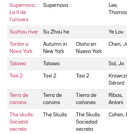
Supernova:
Supernova
Lee,
La fi de
Thomas
l'univers
Suzhou river
Su Zhou he
Ye Lou
Tardor a
Autumn in
Otoño en
Chen, Joa
Nova York
New York
Nueva York
Tatawo
Tatawo
Sol, Jo
Taxi 2
Taxi 2
Taxi 2
Krawczyk,
Gérard
Terra de
Terra de
Tierra de
Ribas,
canons
canons
cañones
Antoni
The skulls.
The Skulls
The Skulls.
Cohen, Ro
Societat
Sociedad
secreta
secreta