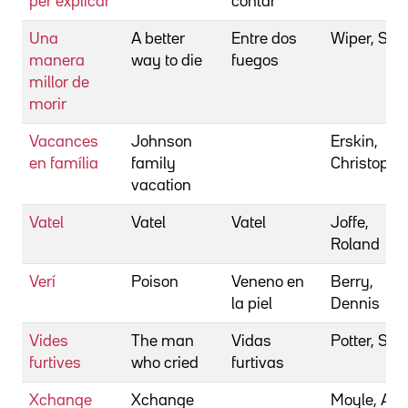
per explicar
contar
Una
A better
Entre dos
Wiper, Scot
manera
way to die
fuegos
millor de
morir
Vacances
Johnson
Erskin,
en família
family
Christophe
vacation
Vatel
Vatel
Vatel
Joffe,
Roland
Verí
Poison
Veneno en
Berry,
la piel
Dennis
Vides
The man
Vidas
Potter, Sall
furtives
who cried
furtivas
Xchange
Xchange
Moyle, All