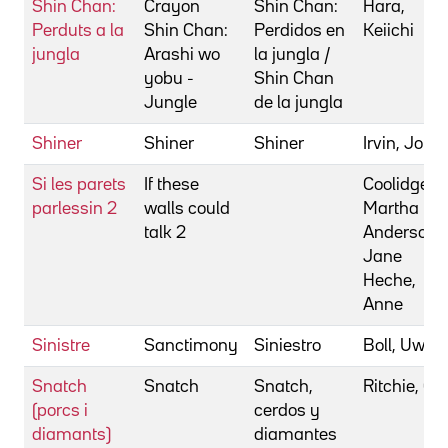
Shin Chan:
Crayon
Shin Chan:
Hara,
Perduts a la
Shin Chan:
Perdidos en
Keiichi
jungla
Arashi wo
la jungla /
yobu -
Shin Chan
Jungle
de la jungla
Shiner
Shiner
Shiner
Irvin, John
Si les parets
If these
Coolidge,
parlessin 2
walls could
Martha
talk 2
Anderson,
Jane
Heche,
Anne
Sinistre
Sanctimony
Siniestro
Boll, Uwe
Snatch
Snatch
Snatch,
Ritchie, Gu
(porcs i
cerdos y
diamants)
diamantes