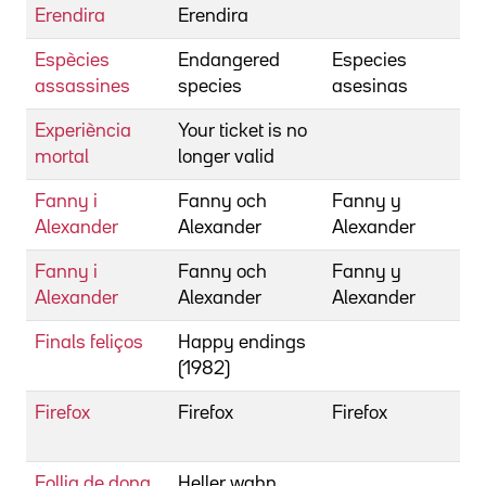
Erendira
Erendira
Espècies
Endangered
Especies
assassines
species
asesinas
Experiència
Your ticket is no
mortal
longer valid
Fanny i
Fanny och
Fanny y
Alexander
Alexander
Alexander
Fanny i
Fanny och
Fanny y
Alexander
Alexander
Alexander
Finals feliços
Happy endings
(1982)
Firefox
Firefox
Firefox
Follia de dona
Heller wahn