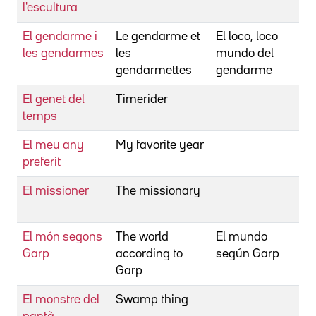
l'escultura
El gendarme i
Le gendarme et
El loco, loco
les gendarmes
les
mundo del
gendarmettes
gendarme
El genet del
Timerider
temps
El meu any
My favorite year
preferit
El missioner
The missionary
El món segons
The world
El mundo
Garp
according to
según Garp
Garp
El monstre del
Swamp thing