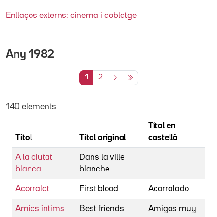
Enllaços externs: cinema i doblatge
Any
1982
1
2
140 elements
Títol en
Títol
Títol original
castellà
A la ciutat
Dans la ville
blanca
blanche
Acorralat
First blood
Acorralado
Amics íntims
Best friends
Amigos muy