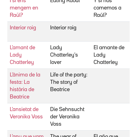
I si ens
Eating Raoul
Y si nos
mengem en
comemos a
Raül?
Raúl?
Interior roig
Interior roig
L'amant de
Lady
El amante de
Lady
Chatterley's
Lady
Chatterley
lover
Chatterley
L'ànima de la
Life of the party:
festa: La
The story of
història de
Beatrice
Beatrice
L'ansietat de
Die Sehnsucht
Veronika Voss
der Veronika
Voss
L'any que vam
The year of
El año que