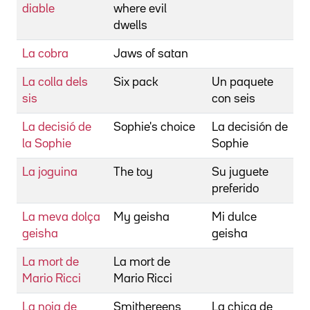
diable
where evil
dwells
La cobra
Jaws of satan
La colla dels
Six pack
Un paquete
sis
con seis
La decisió de
Sophie's choice
La decisión de
la Sophie
Sophie
La joguina
The toy
Su juguete
preferido
La meva dolça
My geisha
Mi dulce
geisha
geisha
La mort de
La mort de
Mario Ricci
Mario Ricci
La noia de
Smithereens
La chica de