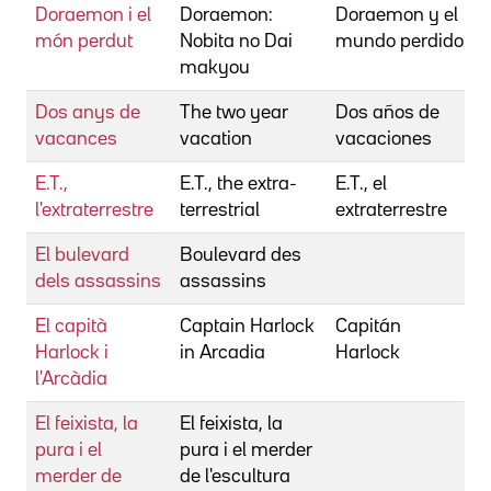
Doraemon i el
Doraemon:
Doraemon y el
món perdut
Nobita no Dai
mundo perdido
makyou
Dos anys de
The two year
Dos años de
vacances
vacation
vacaciones
E.T.,
E.T., the extra-
E.T., el
l'extraterrestre
terrestrial
extraterrestre
El bulevard
Boulevard des
dels assassins
assassins
El capità
Captain Harlock
Capitán
Harlock i
in Arcadia
Harlock
l'Arcàdia
El feixista, la
El feixista, la
pura i el
pura i el merder
merder de
de l'escultura