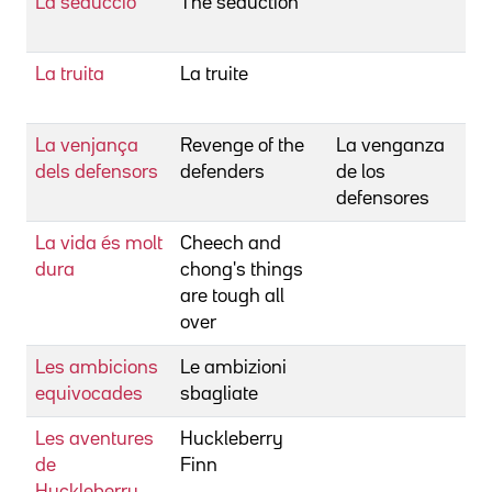
La seducció
The seduction
La truita
La truite
La venjança
Revenge of the
La venganza
dels defensors
defenders
de los
defensores
La vida és molt
Cheech and
dura
chong's things
are tough all
over
Les ambicions
Le ambizioni
equivocades
sbagliate
Les aventures
Huckleberry
de
Finn
Huckleberry