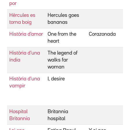
por
Hèrcules es
Hercules goes
torna boig
bananas
Història d'amor
One from the
Corazonada
heart
Història d'una
The legend of
índia
walks far
woman
Història d'una
I, desire
vampir
Hospital
Britannia
Britannia
hospital