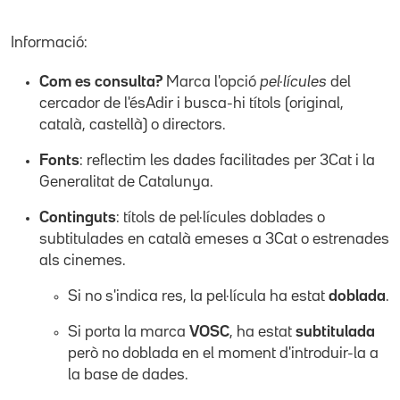
Informació:
Com es consulta?
Marca l'opció
pel·lícules
del
cercador de l'ésAdir i busca-hi títols (original,
català, castellà) o directors.
Fonts
: reflectim les dades facilitades per 3Cat i la
Generalitat de Catalunya.
Continguts
: títols de pel·lícules doblades o
subtitulades en català emeses a 3Cat o estrenades
als cinemes.
Si no s'indica res, la pel·lícula ha estat
doblada
.
Si porta la marca
VOSC
, ha estat
subtitulada
però no doblada en el moment d'introduir-la a
la base de dades.