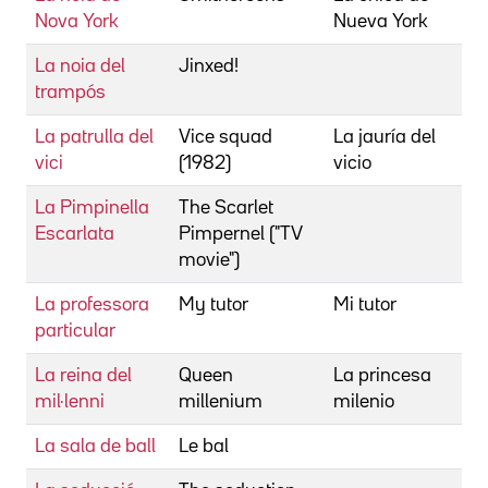
Nova York
Nueva York
La noia del
Jinxed!
trampós
La patrulla del
Vice squad
La jauría del
vici
(1982)
vicio
La Pimpinella
The Scarlet
Escarlata
Pimpernel ("TV
movie")
La professora
My tutor
Mi tutor
particular
La reina del
Queen
La princesa
mil·lenni
millenium
milenio
La sala de ball
Le bal