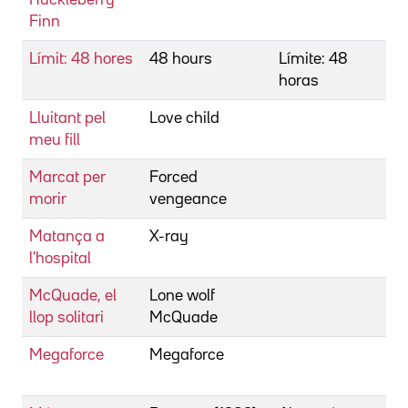
Finn
Límit: 48 hores
48 hours
Límite: 48
horas
Lluitant pel
Love child
meu fill
Marcat per
Forced
morir
vengeance
Matança a
X-ray
l'hospital
McQuade, el
Lone wolf
llop solitari
McQuade
Megaforce
Megaforce