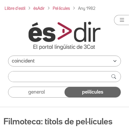
Llibre d'estil
ésAdir
Pel·lícules
Any 1982
general
pel·lícules
Filmoteca: títols de pel·lícules