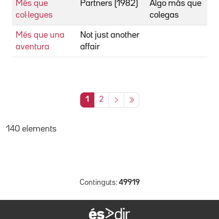
Més que
Partners (1982)
Algo más que
col·legues
colegas
Més que una
Not just another
aventura
affair
1
2
140 elements
Continguts:
49919