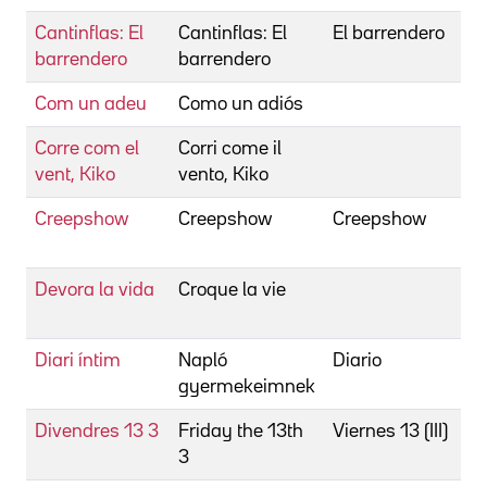
Cantinflas: El
Cantinflas: El
El barrendero
barrendero
barrendero
Com un adeu
Como un adiós
Corre com el
Corri come il
vent, Kiko
vento, Kiko
Creepshow
Creepshow
Creepshow
Devora la vida
Croque la vie
Diari íntim
Napló
Diario
gyermekeimnek
Divendres 13 3
Friday the 13th
Viernes 13 (III)
3