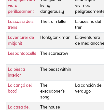
viure
living
vivimos
perillosament
dangerously
peligrosamente
L'assassí dels
The train killer
El asesino del
trens
tren
L'aventurer de
Honkytonk man
El aventurero
mitjanit
de medianoche
L'espantaocells
The scarecrow
La bèstia
The beast within
interior
La cançó del
The
La canción del
botxí
executioner's
verdugo
song
La casa del
The house