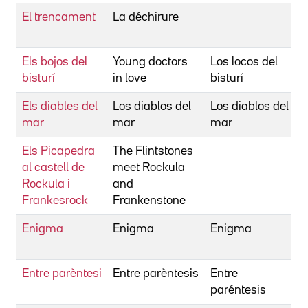
El trencament
La déchirure
Els bojos del
Young doctors
Los locos del
bisturí
in love
bisturí
Els diables del
Los diablos del
Los diablos del
mar
mar
mar
Els Picapedra
The Flintstones
al castell de
meet Rockula
Rockula i
and
Frankesrock
Frankenstone
Enigma
Enigma
Enigma
Entre parèntesi
Entre parèntesis
Entre
paréntesis