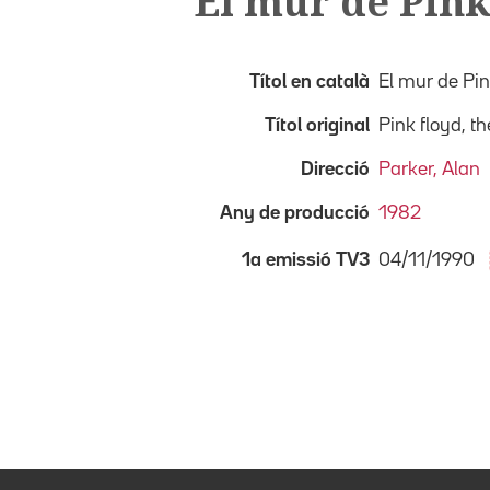
El mur de Pink
Títol en català
El mur de Pi
Títol original
Pink floyd, th
Direcció
Parker, Alan
Any de producció
1982
04/11/1990
1a emissió TV3