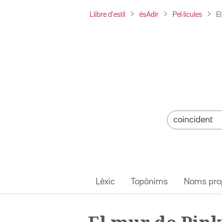
Llibre d'estil
ésAdir
Pel·lícules
E
Lèxic
Topònims
Noms pro