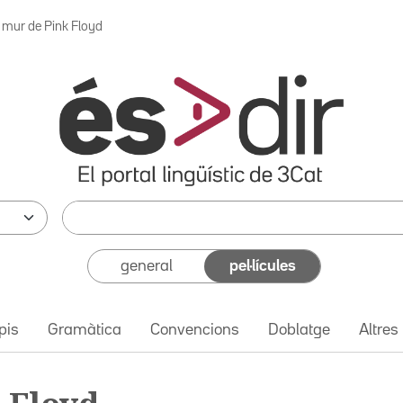
l mur de Pink Floyd
general
pel·lícules
pis
Gramàtica
Convencions
Doblatge
Altres