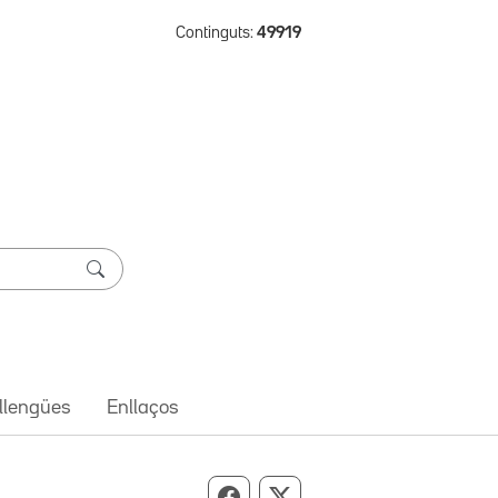
Continguts:
49919
 llengües
Enllaços