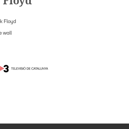
 Floyd
nk Floyd
e wall