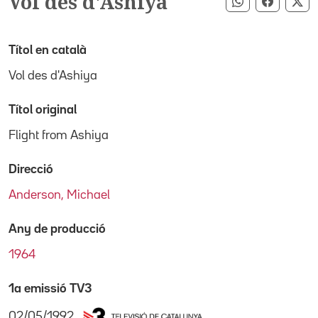
Vol des d'Ashiya
Compartir pe
Compart
Co
Títol en català
Vol des d'Ashiya
Títol original
Flight from Ashiya
Direcció
Anderson, Michael
Any de producció
1964
1a emissió TV3
02/05/1992