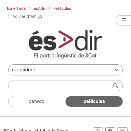
Llibre d'estil
ésAdir
Pel·lícules
Vol des d'Ashiya
general
pel·lícules