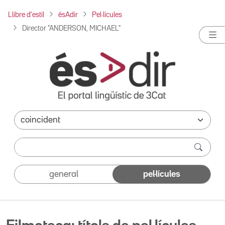
Llibre d'estil
ésAdir
Pel·lícules
Director "ANDERSON, MICHAEL"
general
pel·lícules