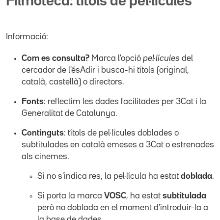
Filmoteca: títols de pel·lícules
Informació:
Com es consulta?
Marca l'opció
pel·lícules
del
cercador de l'ésAdir i busca-hi títols (original,
català, castellà) o directors.
Fonts
: reflectim les dades facilitades per 3Cat i la
Generalitat de Catalunya.
Continguts
: títols de pel·lícules doblades o
subtitulades en català emeses a 3Cat o estrenades
als cinemes.
Si no s'indica res, la pel·lícula ha estat
doblada
.
Si porta la marca
VOSC
, ha estat
subtitulada
però no doblada en el moment d'introduir-la a
la base de dades.