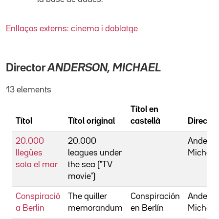
Enllaços externs: cinema i doblatge
Director
ANDERSON, MICHAEL
13 elements
Títol en
Títol
Títol original
castellà
Director
20.000
20.000
Anderso
llegües
leagues under
Michael
sota el mar
the sea ("TV
movie")
Conspiració
The quiller
Conspiración
Anderso
a Berlin
memorandum
en Berlín
Michael