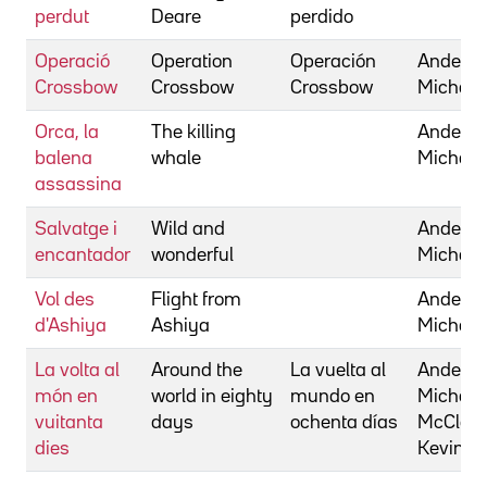
perdut
Deare
perdido
Operació
Operation
Operación
Anderso
Crossbow
Crossbow
Crossbow
Michael
Orca, la
The killing
Anderso
balena
whale
Michael
assassina
Salvatge i
Wild and
Anderso
encantador
wonderful
Michael
Vol des
Flight from
Anderso
d'Ashiya
Ashiya
Michael
La volta al
Around the
La vuelta al
Anderso
món en
world in eighty
mundo en
Michael
vuitanta
days
ochenta días
McClory
dies
Kevin