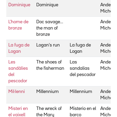
Dominique
Dominique
Anderso
Michael
L'home de
Doc savage...
Anderso
bronze
the man of
Michael
bronze
La fuga de
Logan's run
La fuga de
Anderso
Logan
Logan
Michael
Les
The shoes of
Las
Anderso
sandàlies
the fisherman
sandalias
Michael
del
del pescador
pescador
Mil·lenni
Millennium
Millennium
Anderso
Michael
Misteri en
The wreck of
Misterio en el
Anderso
el vaixell
the Mary
barco
Michael