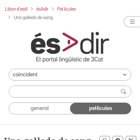
Llibre d'estil
ésAdir
Pel·lícules
Una galleda de sang
general
pel·lícules