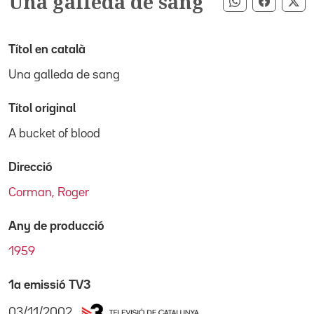
Una galleda de sang
Compartir pe
Compart
Co
Títol en català
Una galleda de sang
Títol original
A bucket of blood
Direcció
Corman, Roger
Any de producció
1959
1a emissió TV3
03/11/2002