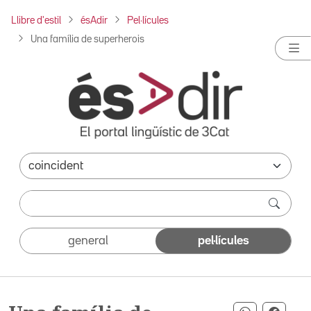
Llibre d'estil
ésAdir
Pel·lícules
Una família de superherois
general
pel·lícules