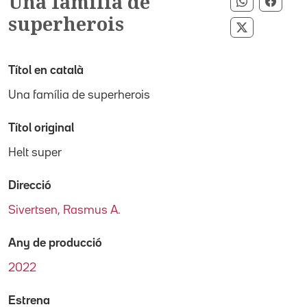
Una família de
Compartir 
Compa
superherois
Compartir 
Títol en català
Una família de superherois
Títol original
Helt super
Direcció
Sivertsen, Rasmus A.
Any de producció
2022
Estrena