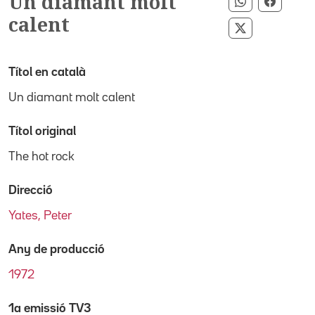
Un diamant molt
Compartir p
Compar
calent
Compartir pe
Títol en català
Un diamant molt calent
Títol original
The hot rock
Direcció
Yates, Peter
Any de producció
1972
1a emissió TV3