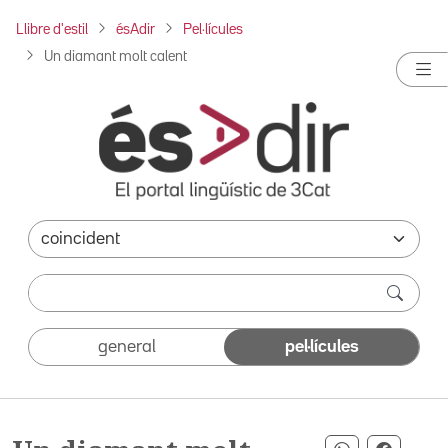
Llibre d'estil
ésAdir
Pel·lícules
Un diamant molt calent
general
pel·lícules