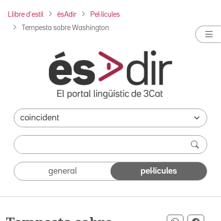
Llibre d'estil
ésAdir
Pel·lícules
Tempesta sobre Washington
general
pel·lícules