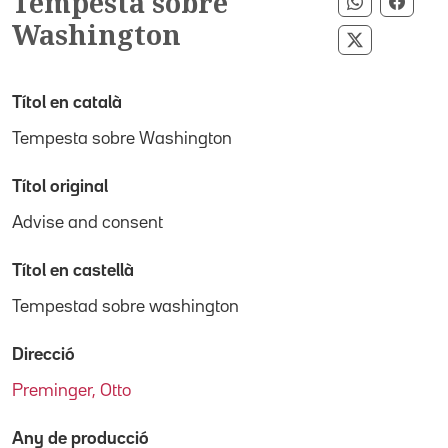
Tempesta sobre
Compartir
Compa
Washington
Compartir 
Títol en català
Tempesta sobre Washington
Títol original
Advise and consent
Títol en castellà
Tempestad sobre washington
Direcció
Preminger, Otto
Any de producció