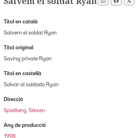
Salvem el soldat Ryan
Compartir pe
Compart
Co
Títol en català
Salvem el soldat Ryan
Títol original
Saving private Ryan
Títol en castellà
Salvar al soldado Ryan
Direcció
Spielberg, Steven
Any de producció
1998