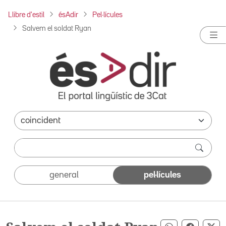
Llibre d'estil
ésAdir
Pel·lícules
Salvem el soldat Ryan
general
pel·lícules