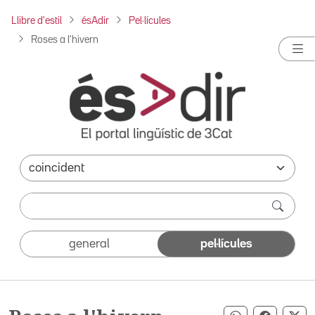
Llibre d'estil
ésAdir
Pel·lícules
Roses a l'hivern
general
pel·lícules