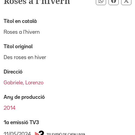
Roses a l'hivern
Compartir pe
Compart
Co
Títol en català
Roses a l'hivern
Títol original
Des roses en hiver
Direcció
Gabriele, Lorenzo
Any de producció
2014
1a emissió TV3
11/05/2024