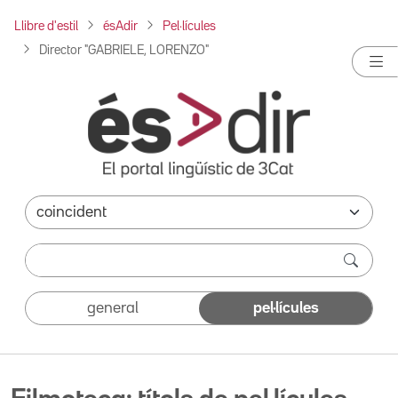
Llibre d'estil
ésAdir
Pel·lícules
Director "GABRIELE, LORENZO"
general
pel·lícules