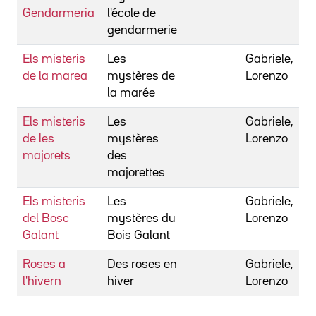
Gendarmeria
l'école de
gendarmerie
Els misteris
Les
Gabriele,
de la marea
mystères de
Lorenzo
la marée
Els misteris
Les
Gabriele,
de les
mystères
Lorenzo
majorets
des
majorettes
Els misteris
Les
Gabriele,
del Bosc
mystères du
Lorenzo
Galant
Bois Galant
Roses a
Des roses en
Gabriele,
l'hivern
hiver
Lorenzo