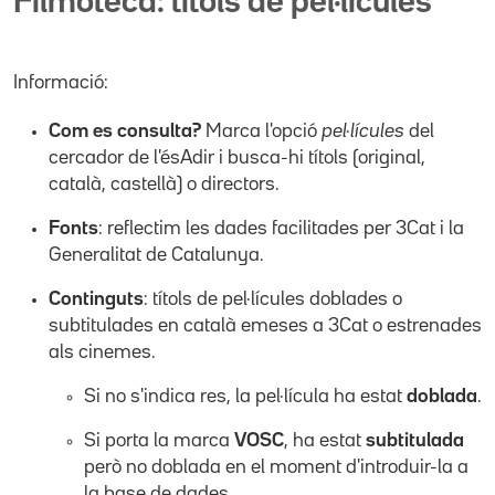
Filmoteca: títols de pel·lícules
Informació:
Com es consulta?
Marca l'opció
pel·lícules
del
cercador de l'ésAdir i busca-hi títols (original,
català, castellà) o directors.
Fonts
: reflectim les dades facilitades per 3Cat i la
Generalitat de Catalunya.
Continguts
: títols de pel·lícules doblades o
subtitulades en català emeses a 3Cat o estrenades
als cinemes.
Si no s'indica res, la pel·lícula ha estat
doblada
.
Si porta la marca
VOSC
, ha estat
subtitulada
però no doblada en el moment d'introduir-la a
la base de dades.