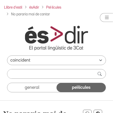
Llibre d'estil
ésAdir
Pel·lícules
No pararia mai de cantar
general
pel·lícules