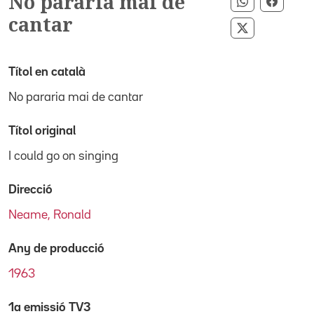
No pararia mai de
Compartir 
Compar
cantar
Compartir p
Títol en català
No pararia mai de cantar
Títol original
I could go on singing
Direcció
Neame, Ronald
Any de producció
1963
1a emissió TV3