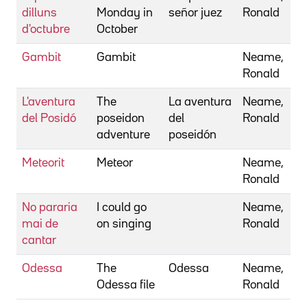
dilluns
Monday in
señor juez
Ronald
d'octubre
October
Gambit
Gambit
Neame,
Ronald
L'aventura
The
La aventura
Neame,
del Posidó
poseidon
del
Ronald
adventure
poseidón
Meteorit
Meteor
Neame,
Ronald
No pararia
I could go
Neame,
mai de
on singing
Ronald
cantar
Odessa
The
Odessa
Neame,
Odessa file
Ronald