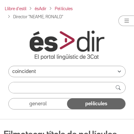
Llibre d'estil
ésAdir
Pel·lícules
Director "NEAME, RONALD"
general
pel·lícules