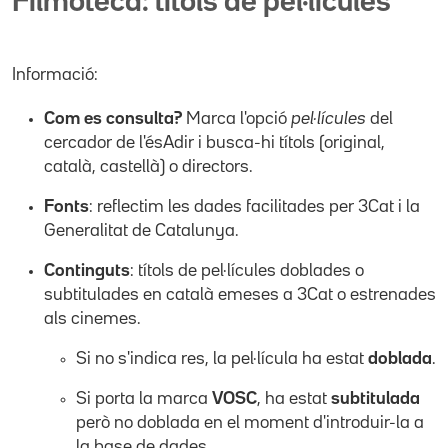
Filmoteca: títols de pel·lícules
Informació:
Com es consulta?
Marca l'opció
pel·lícules
del
cercador de l'ésAdir i busca-hi títols (original,
català, castellà) o directors.
Fonts
: reflectim les dades facilitades per 3Cat i la
Generalitat de Catalunya.
Continguts
: títols de pel·lícules doblades o
subtitulades en català emeses a 3Cat o estrenades
als cinemes.
Si no s'indica res, la pel·lícula ha estat
doblada
.
Si porta la marca
VOSC
, ha estat
subtitulada
però no doblada en el moment d'introduir-la a
la base de dades.