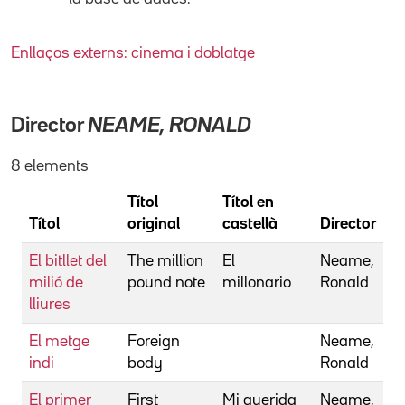
Enllaços externs: cinema i doblatge
Director
NEAME, RONALD
8 elements
Títol
Títol en
Títol
original
castellà
Director
El bitllet del
The million
El
Neame,
milió de
pound note
millonario
Ronald
lliures
El metge
Foreign
Neame,
indi
body
Ronald
El primer
First
Mi querida
Neame,