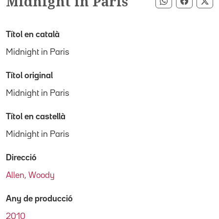
Midnight in Paris
Compartir pe
Compart
Co
Títol en català
Midnight in Paris
Títol original
Midnight in Paris
Títol en castellà
Midnight in Paris
Direcció
Allen, Woody
Any de producció
2010