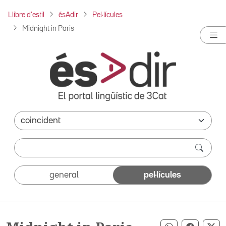
Llibre d'estil
ésAdir
Pel·lícules
Midnight in Paris
general
pel·lícules