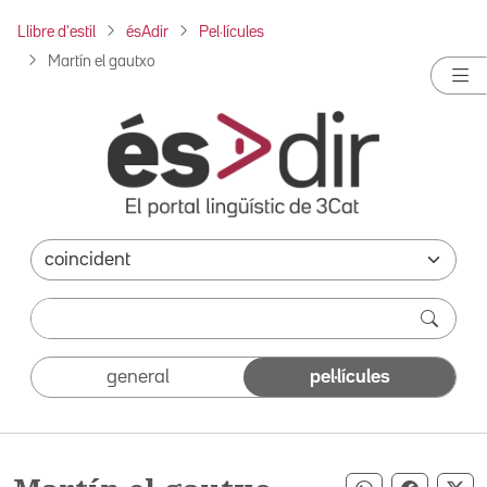
Llibre d'estil
ésAdir
Pel·lícules
Martín el gautxo
general
pel·lícules