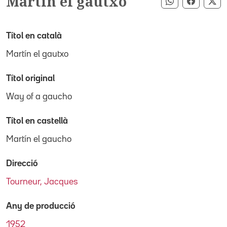
Martín el gautxo
Compartir pe
Compart
Co
Títol en català
Martín el gautxo
Títol original
Way of a gaucho
Títol en castellà
Martín el gaucho
Direcció
Tourneur, Jacques
Any de producció
1952