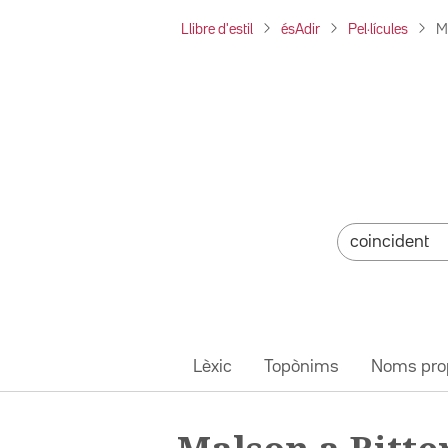
Llibre d'estil
ésAdir
Pel·lícules
M
Lèxic
Topònims
Noms pro