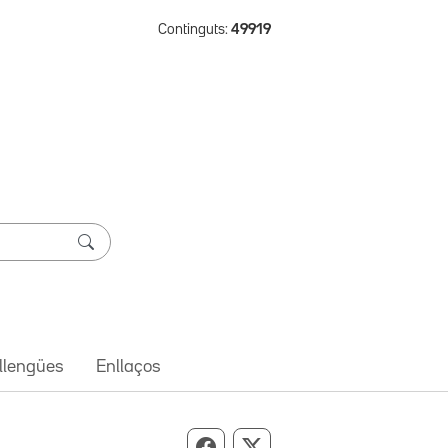
Continguts:
49919
 llengües
Enllaços