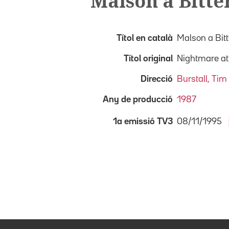
Malson a Bitte
Títol en català
Malson a Bit
Títol original
Nightmare at 
Direcció
Burstall, Tim
Any de producció
1987
08/11/1995
1a emissió TV3