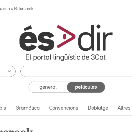
alson a Bittercreek
general
pel·lícules
pis
Gramàtica
Convencions
Doblatge
Altres