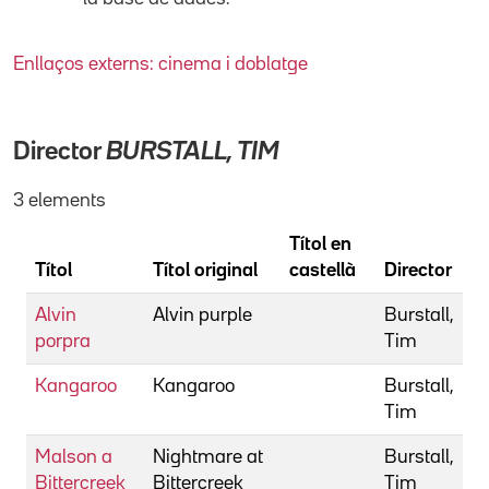
Enllaços externs: cinema i doblatge
Director
BURSTALL, TIM
3 elements
Títol en
Títol
Títol original
castellà
Director
Alvin
Alvin purple
Burstall,
porpra
Tim
Kangaroo
Kangaroo
Burstall,
Tim
Malson a
Nightmare at
Burstall,
Bittercreek
Bittercreek
Tim