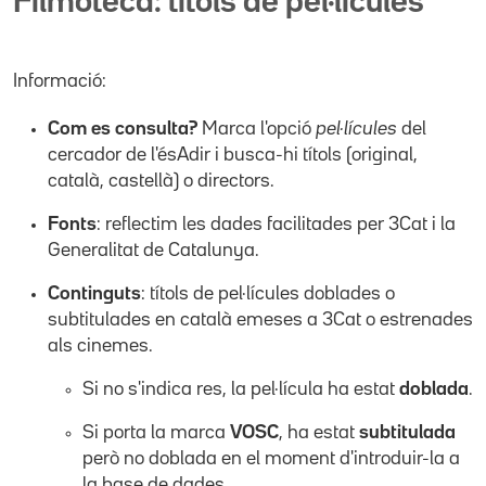
Filmoteca: títols de pel·lícules
Informació:
Com es consulta?
Marca l'opció
pel·lícules
del
cercador de l'ésAdir i busca-hi títols (original,
català, castellà) o directors.
Fonts
: reflectim les dades facilitades per 3Cat i la
Generalitat de Catalunya.
Continguts
: títols de pel·lícules doblades o
subtitulades en català emeses a 3Cat o estrenades
als cinemes.
Si no s'indica res, la pel·lícula ha estat
doblada
.
Si porta la marca
VOSC
, ha estat
subtitulada
però no doblada en el moment d'introduir-la a
la base de dades.