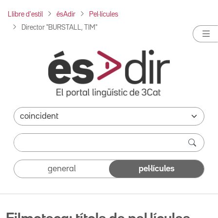
Llibre d'estil
ésAdir
Pel·lícules
Director "BURSTALL, TIM"
general
pel·lícules