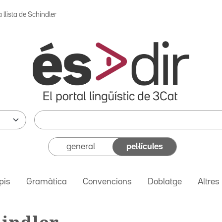
 llista de Schindler
general
pel·lícules
pis
Gramàtica
Convencions
Doblatge
Altres