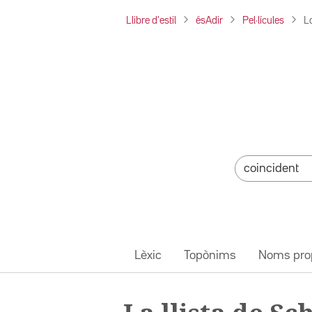
Llibre d'estil
ésAdir
Pel·lícules
La
Lèxic
Topònims
Noms pro