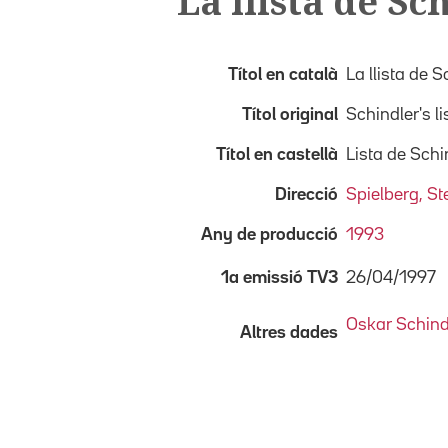
La llista de Sc
Títol en català
La llista de S
Títol original
Schindler's li
Títol en castellà
Lista de Schi
Direcció
Spielberg, S
Any de producció
1993
26/04/1997
1a emissió TV3
Oskar Schind
Altres dades