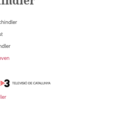
hindler
chindler
st
ndler
teven
ler