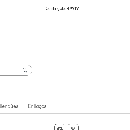
Continguts:
49919
 llengües
Enllaços