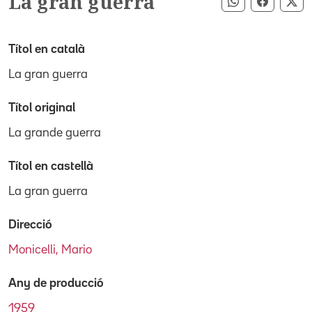
La gran guerra
Compartir pe
Compart
Co
Títol en català
La gran guerra
Títol original
La grande guerra
Títol en castellà
La gran guerra
Direcció
Monicelli, Mario
Any de producció
1959