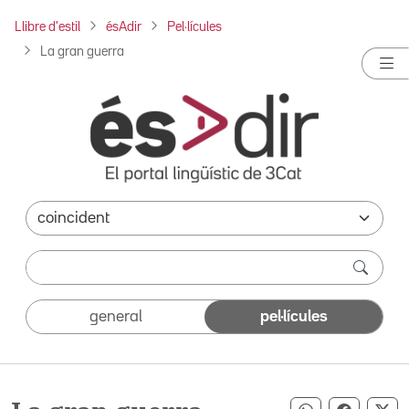
Llibre d'estil
ésAdir
Pel·lícules
La gran guerra
general
pel·lícules