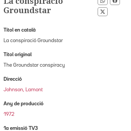
La conspiració
Compartir 
Compa
Groundstar
Compartir p
Títol en català
La conspiració Groundstar
Títol original
The Groundstar conspiracy
Direcció
Johnson, Lamont
Any de producció
1972
1a emissió TV3