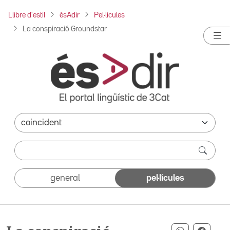
Llibre d'estil
ésAdir
Pel·lícules
La conspiració Groundstar
general
pel·lícules