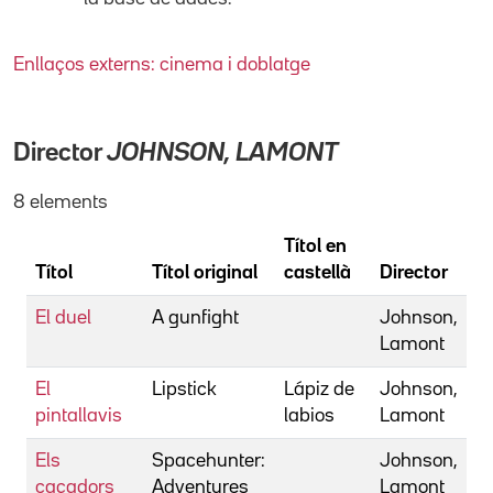
Enllaços externs: cinema i doblatge
Director
JOHNSON, LAMONT
8 elements
Títol en
Títol
Títol original
castellà
Director
El duel
A gunfight
Johnson,
Lamont
El
Lipstick
Lápiz de
Johnson,
pintallavis
labios
Lamont
Els
Spacehunter:
Johnson,
caçadors
Adventures
Lamont