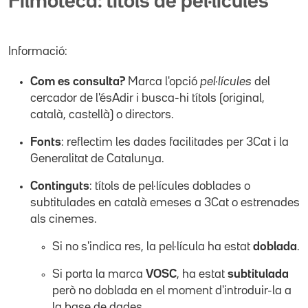
Filmoteca: títols de pel·lícules
Informació:
Com es consulta?
Marca l'opció
pel·lícules
del
cercador de l'ésAdir i busca-hi títols (original,
català, castellà) o directors.
Fonts
: reflectim les dades facilitades per 3Cat i la
Generalitat de Catalunya.
Continguts
: títols de pel·lícules doblades o
subtitulades en català emeses a 3Cat o estrenades
als cinemes.
Si no s'indica res, la pel·lícula ha estat
doblada
.
Si porta la marca
VOSC
, ha estat
subtitulada
però no doblada en el moment d'introduir-la a
la base de dades.