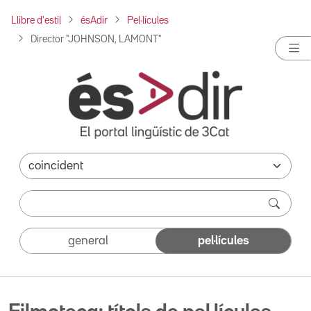
Llibre d'estil
ésAdir
Pel·lícules
Director "JOHNSON, LAMONT"
general
pel·lícules