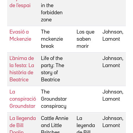
de l'espai
in the
forbidden
zone
Evasió a
The
Los que
Johnson,
Mckenzie
mckenzie
saben
Lamont
break
morir
L'ànima de
Life of the
Johnson,
la festa: La
party: The
Lamont
història de
story of
Beatrice
Beatrice
La
The
Johnson,
conspiració
Groundstar
Lamont
Groundstar
conspiracy
La llegenda
Cattle Annie
La
Johnson,
de Bill
and Little
leyenda
Lamont
Doolin
Britches
de Bill