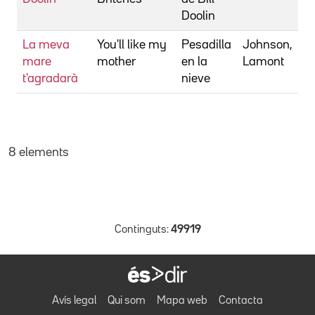
Doolin
La meva
You'll like my
Pesadilla
Johnson,
mare
mother
en la
Lamont
t'agradarà
nieve
8 elements
Continguts:
49919
Avís legal
Qui som
Mapa web
Contacta