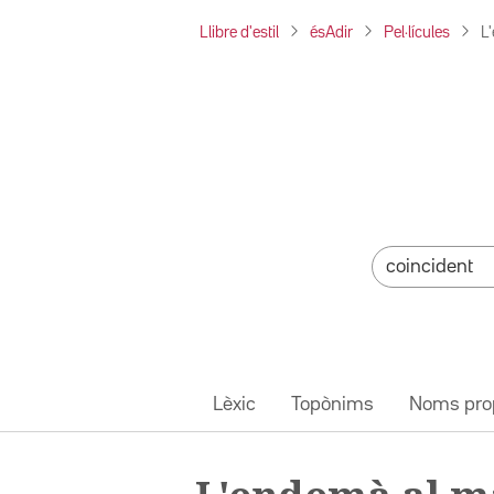
Llibre d'estil
ésAdir
Pel·lícules
L
Lèxic
Topònims
Noms pro