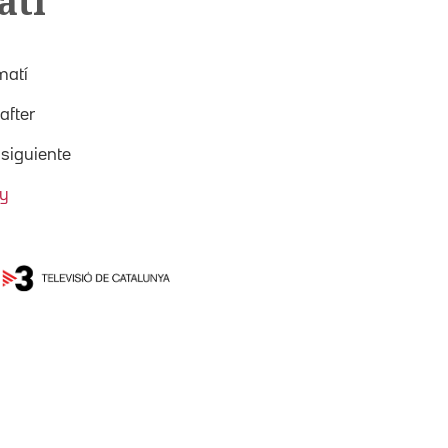
atí
matí
after
siguiente
ey