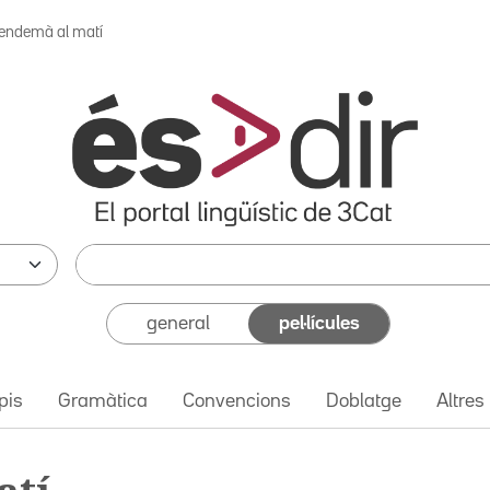
'endemà al matí
general
pel·lícules
pis
Gramàtica
Convencions
Doblatge
Altres