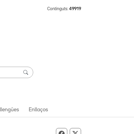
Continguts:
49919
 llengües
Enllaços