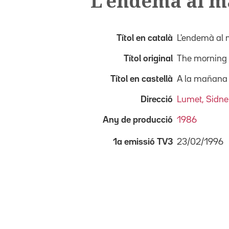
L'endemà al m
Títol en català
L'endemà al 
Títol original
The morning 
Títol en castellà
A la mañana 
Direcció
Lumet, Sidn
Any de producció
1986
23/02/1996
1a emissió TV3