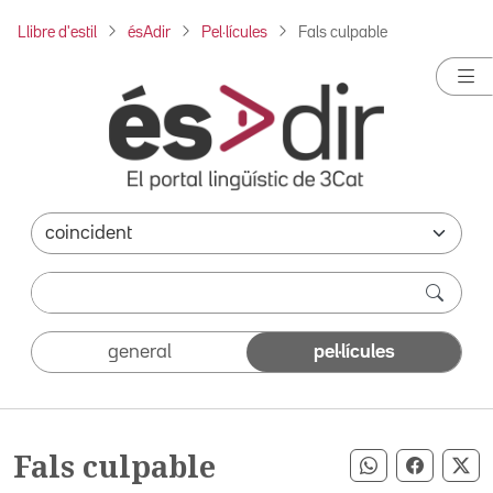
Llibre d'estil
ésAdir
Pel·lícules
Fals culpable
general
pel·lícules
Fals culpable
Compartir pe
Compart
Co