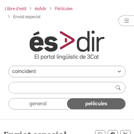
Llibre d'estil
ésAdir
Pel·lícules
Enviat especial
general
pel·lícules