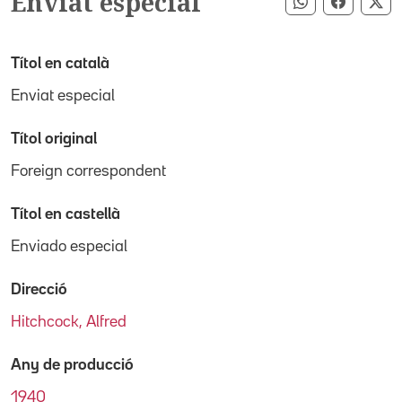
Enviat especial
Compartir pe
Compart
Co
Títol en català
Enviat especial
Títol original
Foreign correspondent
Títol en castellà
Enviado especial
Direcció
Hitchcock, Alfred
Any de producció
1940