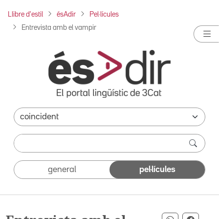
Llibre d'estil
ésAdir
Pel·lícules
Entrevista amb el vampir
general
pel·lícules