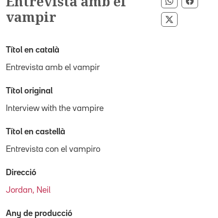
Entrevista amb el
Compartir 
Compar
vampir
Compartir p
Títol en català
Entrevista amb el vampir
Títol original
Interview with the vampire
Títol en castellà
Entrevista con el vampiro
Direcció
Jordan, Neil
Any de producció