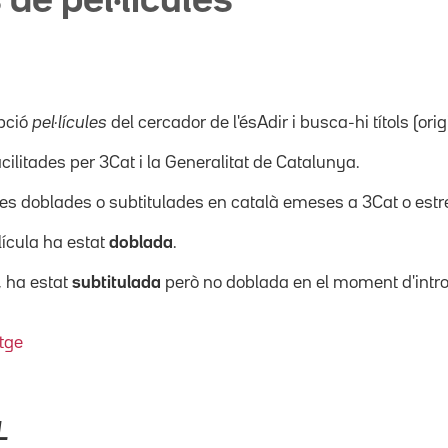
 de pel·lícules
pció
pel·lícules
del cercador de l'ésAdir i busca-hi títols (orig
acilitades per 3Cat i la Generalitat de Catalunya.
ícules doblades o subtitulades en català emeses a 3Cat o es
·lícula ha estat
doblada
.
, ha estat
subtitulada
però no doblada en el moment d'intro
tge
L