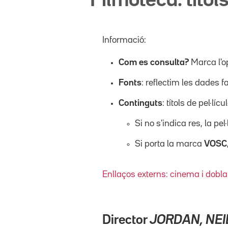
Filmoteca: títols
Informació:
Com es consulta?
Marca l'o
Fonts
: reflectim les dades f
Continguts
: títols de pel·l
Si no s'indica res, la pel
Si porta la marca
VOSC
Enllaços externs: cinema i dobla
Director
JORDAN, NEI