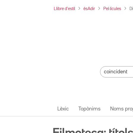
Llibre d'estil
ésAdir
Pel·lícules
D
Lèxic
Topònims
Noms pro