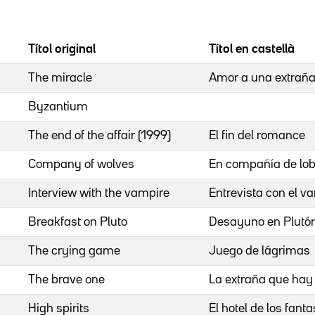
Títol original
Títol en castellà
The miracle
Amor a una extrañ
Byzantium
The end of the affair (1999)
El fin del romance
Company of wolves
En compañía de lo
Interview with the vampire
Entrevista con el v
Breakfast on Pluto
Desayuno en Plutó
The crying game
Juego de lágrimas
The brave one
La extraña que hay 
High spirits
El hotel de los fan