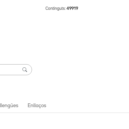
Continguts:
49919
 llengües
Enllaços