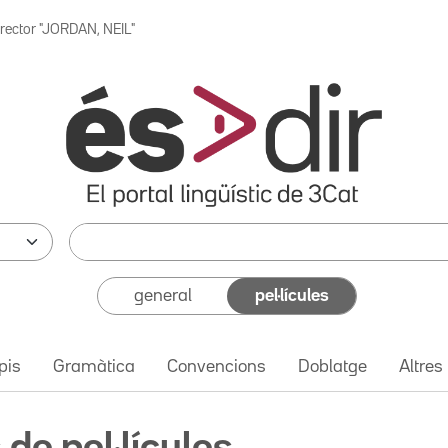
irector "JORDAN, NEIL"
general
pel·lícules
pis
Gramàtica
Convencions
Doblatge
Altres