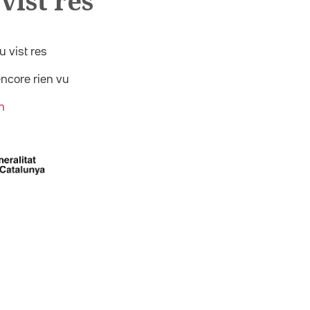
vist res
 vist res
ncore rien vu
n