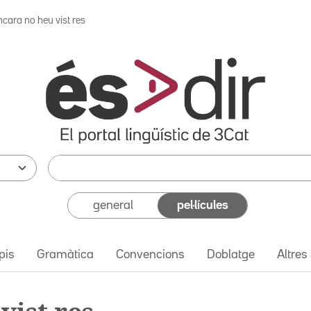
ncara no heu vist res
general
pel·lícules
pis
Gramàtica
Convencions
Doblatge
Altres