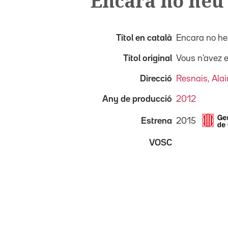
Encara no heu 
Títol en català
Encara no heu
Títol original
Vous n'avez e
Direcció
Resnais, Alai
Any de producció
2012
2015
Estrena
VOSC