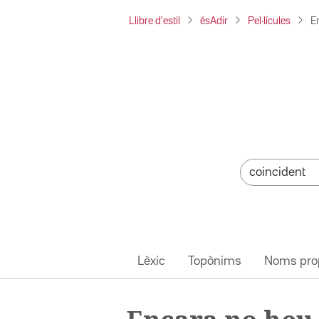
Llibre d'estil
ésAdir
Pel·lícules
E
Lèxic
Topònims
Noms pro