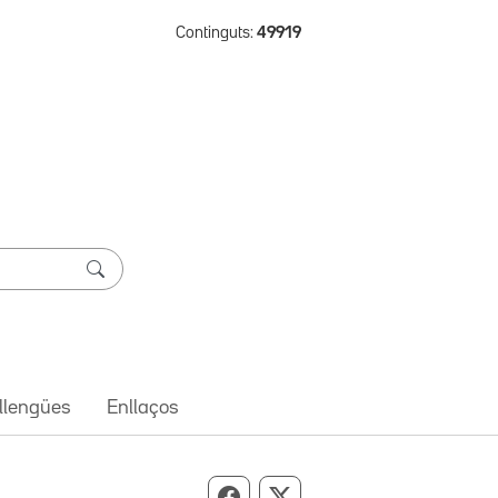
Continguts:
49919
 llengües
Enllaços