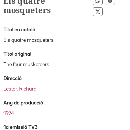
Els quatre
Compartir p
Compart
mosqueters
Compartir pe
Títol en català
Els quatre mosqueters
Títol original
The four musketeers
Direcció
Lester, Richard
Any de producció
1974
1a emissió TV3