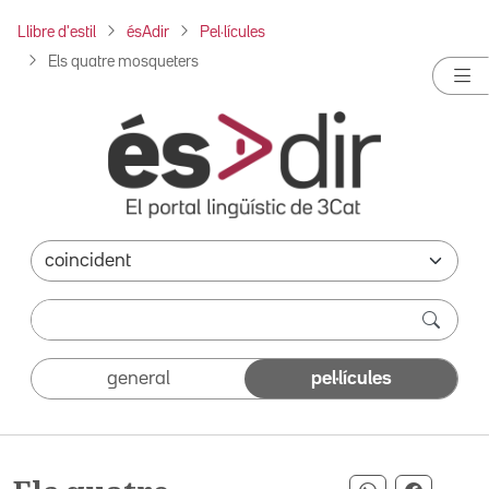
Llibre d'estil
ésAdir
Pel·lícules
Els quatre mosqueters
general
pel·lícules