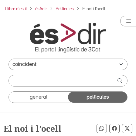
Llibre d'estil
ésAdir
Pel·lícules
El noi i l’ocell
general
pel·lícules
El noi i l’ocell
Compartir pe
Compart
Co