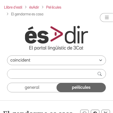
Llibre d'estil
ésAdir
Pel·lícules
El gendarme es casa
general
pel·lícules