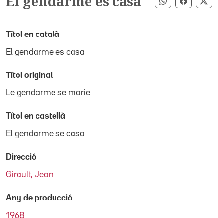
El gendarme es casa
Compartir pe
Compart
Co
Títol en català
El gendarme es casa
Títol original
Le gendarme se marie
Títol en castellà
El gendarme se casa
Direcció
Girault, Jean
Any de producció
1968