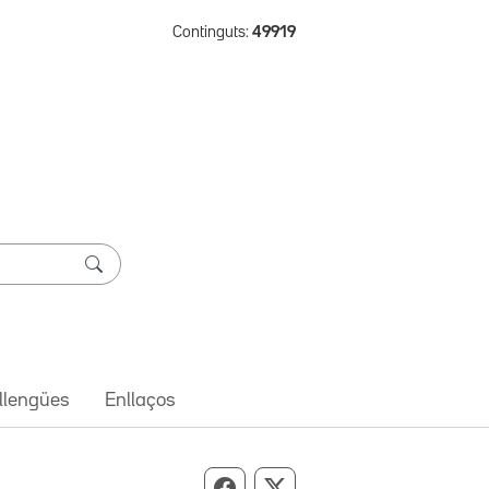
Continguts:
49919
 llengües
Enllaços