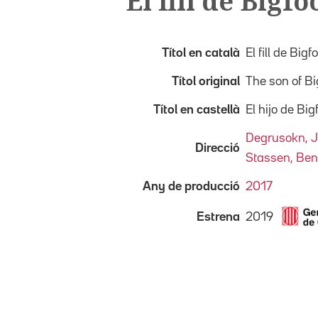
El fill de Bigfo
Títol en català
El fill de Bigf
Títol original
The son of Bi
Títol en castellà
El hijo de Big
Degrusokn, 
Direcció
Stassen, Ben
Any de producció
2017
2019
Estrena