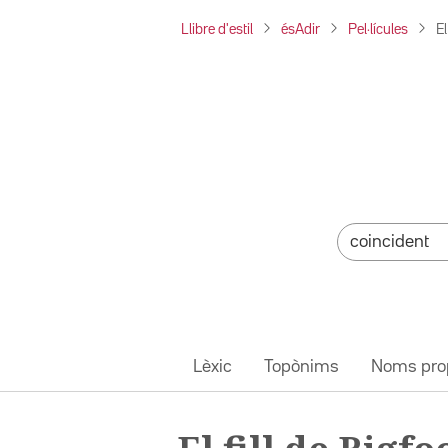
Llibre d'estil
ésAdir
Pel·lícules
El
Lèxic
Topònims
Noms pro