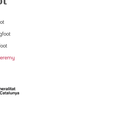
ot
oot
gfoot
foot
Jeremy