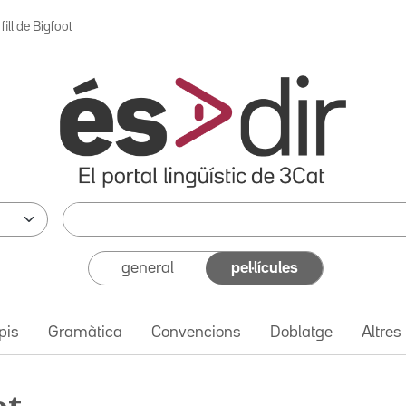
 fill de Bigfoot
general
pel·lícules
pis
Gramàtica
Convencions
Doblatge
Altres