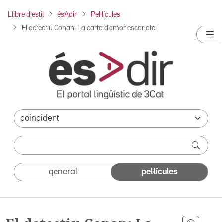
Llibre d'estil
ésAdir
Pel·lícules
El detectiu Conan: La carta d'amor escarlata
general
pel·lícules