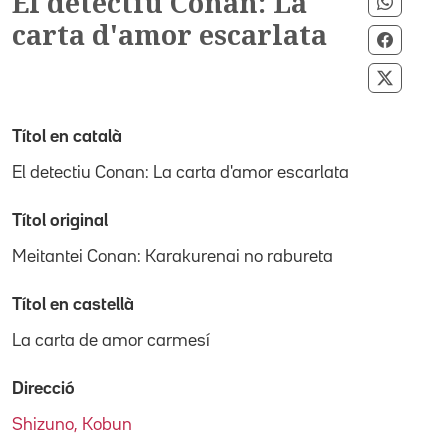
El detectiu Conan: La
Compar
carta d'amor escarlata
Compar
Compar
Títol en català
El detectiu Conan: La carta d'amor escarlata
Títol original
Meitantei Conan: Karakurenai no rabureta
Títol en castellà
La carta de amor carmesí
Direcció
Shizuno, Kobun