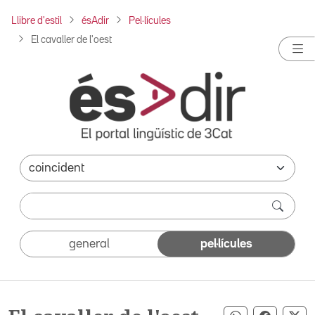
Llibre d'estil
ésAdir
Pel·lícules
El cavaller de l'oest
general
pel·lícules