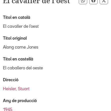
El cavaller de l'oest
Compartir pe
Compart
Co
Títol en català
El cavaller de l'oest
Títol original
Along came Jones
Títol en castellà
El caballero del oeste
Direcció
Heisler, Stuart
Any de producció
1945