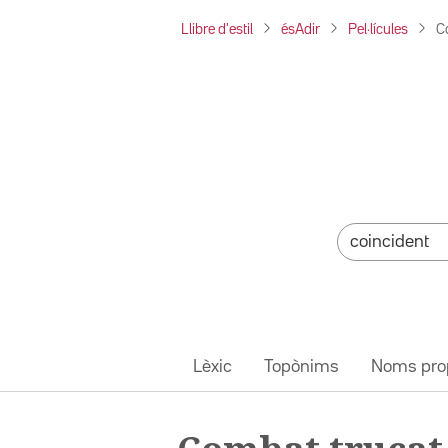
Llibre d'estil
ésAdir
Pel·lícules
C
Lèxic
Topònims
Noms pro