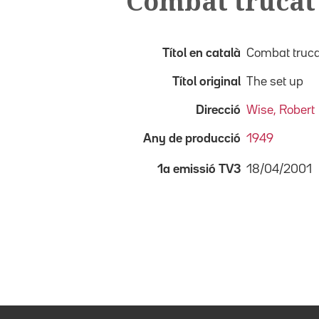
Combat trucat
Títol en català
Combat truca
Títol original
The set up
Direcció
Wise, Robert
Any de producció
1949
18/04/2001
1a emissió TV3