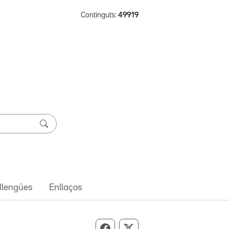
Continguts:
49919
 llengües
Enllaços