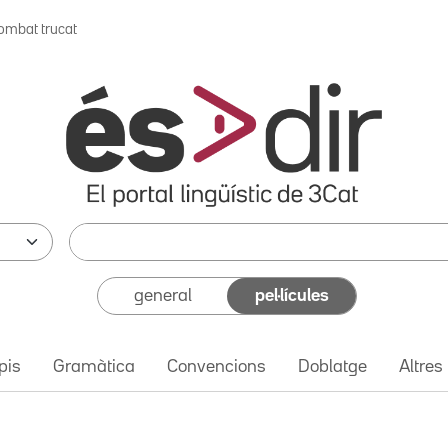
ombat trucat
general
pel·lícules
pis
Gramàtica
Convencions
Doblatge
Altres