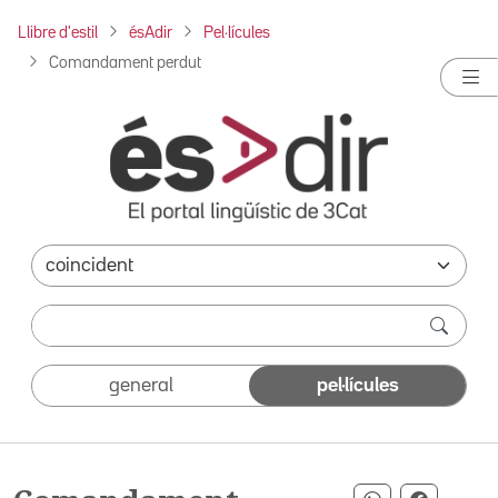
Llibre d'estil
ésAdir
Pel·lícules
Comandament perdut
general
pel·lícules