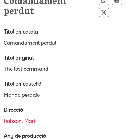
Comandament
Compartir pe
Compart
perdut
Compartir per
Títol en català
Comandament perdut
Títol original
The lost command
Títol en castellà
Mando perdido
Direcció
Robson, Mark
Any de producció