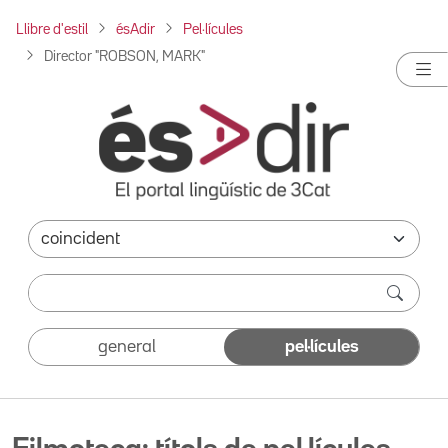
Llibre d'estil
ésAdir
Pel·lícules
Director "ROBSON, MARK"
general
pel·lícules