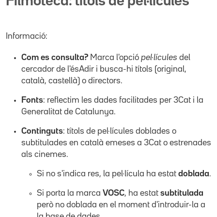
Filmoteca: títols de pel·lícules
Informació:
Com es consulta?
Marca l'opció
pel·lícules
del
cercador de l'ésAdir i busca-hi títols (original,
català, castellà) o directors.
Fonts
: reflectim les dades facilitades per 3Cat i la
Generalitat de Catalunya.
Continguts
: títols de pel·lícules doblades o
subtitulades en català emeses a 3Cat o estrenades
als cinemes.
Si no s'indica res, la pel·lícula ha estat
doblada
.
Si porta la marca
VOSC
, ha estat
subtitulada
però no doblada en el moment d'introduir-la a
la base de dades.