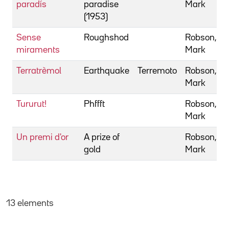
paradís
paradise
Mark
(1953)
Sense
Roughshod
Robson,
miraments
Mark
Terratrèmol
Earthquake
Terremoto
Robson,
Mark
Tururut!
Phffft
Robson,
Mark
Un premi d'or
A prize of
Robson,
gold
Mark
13 elements