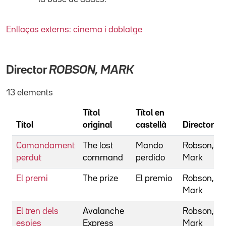
Enllaços externs: cinema i doblatge
Director
ROBSON, MARK
13 elements
Títol
Títol en
Títol
original
castellà
Director
Comandament
The lost
Mando
Robson,
perdut
command
perdido
Mark
El premi
The prize
El premio
Robson,
Mark
El tren dels
Avalanche
Robson,
espies
Express
Mark