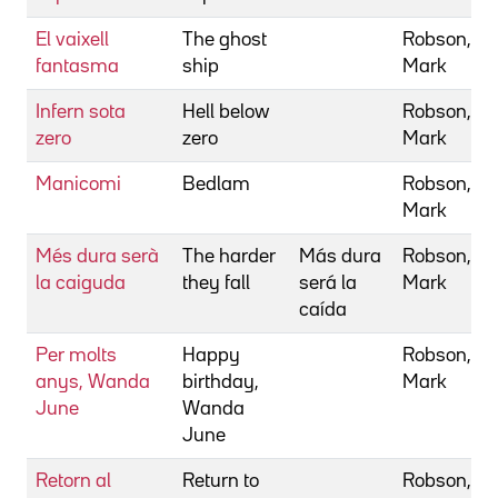
El vaixell
The ghost
Robson,
fantasma
ship
Mark
Infern sota
Hell below
Robson,
zero
zero
Mark
Manicomi
Bedlam
Robson,
Mark
Més dura serà
The harder
Más dura
Robson,
la caiguda
they fall
será la
Mark
caída
Per molts
Happy
Robson,
anys, Wanda
birthday,
Mark
June
Wanda
June
Retorn al
Return to
Robson,