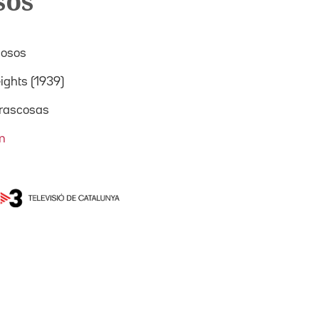
sos
cosos
ights (1939)
rascosas
am