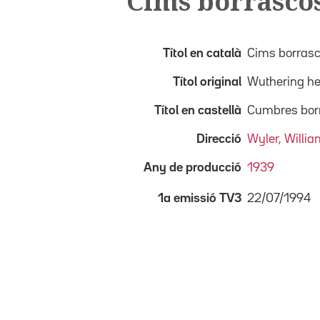
Cims borrasco
Títol en català
Cims borras
Títol original
Wuthering he
Títol en castellà
Cumbres bor
Direcció
Wyler, Willi
Any de producció
1939
22/07/1994
1a emissió TV3