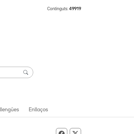
Continguts:
49919
 llengües
Enllaços