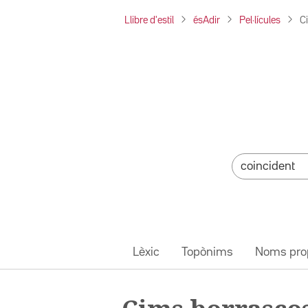
Llibre d'estil
ésAdir
Pel·lícules
C
Lèxic
Topònims
Noms pro