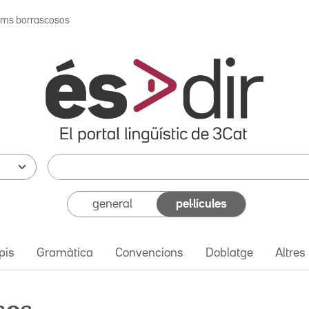
ims borrascosos
general
pel·lícules
pis
Gramàtica
Convencions
Doblatge
Altres