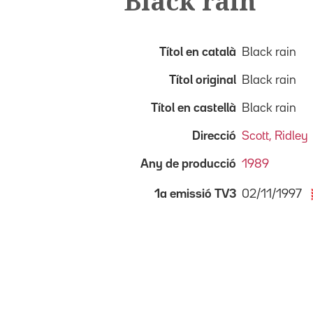
Black rain
Títol en català
Black rain
Títol original
Black rain
Títol en castellà
Black rain
Direcció
Scott, Ridley
Any de producció
1989
02/11/1997
1a emissió TV3