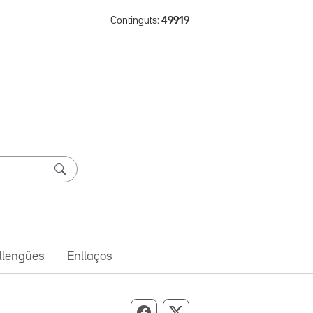
Continguts:
49919
 llengües
Enllaços