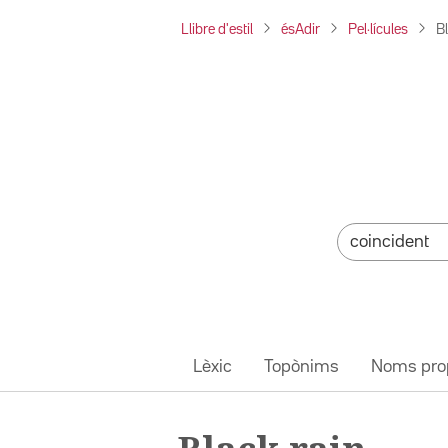
Llibre d'estil
ésAdir
Pel·lícules
B
Lèxic
Topònims
Noms pro