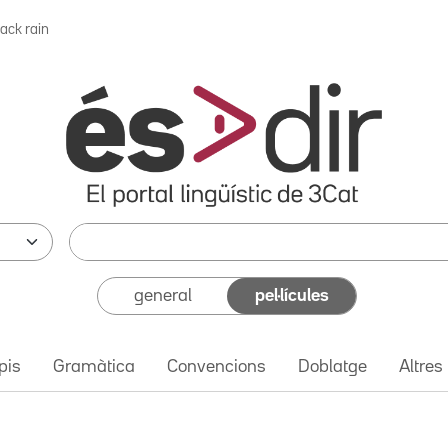
lack rain
general
pel·lícules
pis
Gramàtica
Convencions
Doblatge
Altres