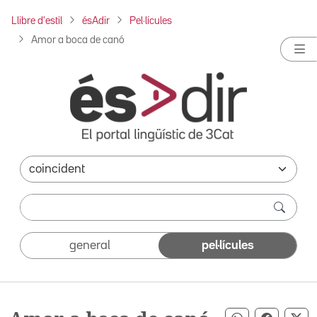
Llibre d'estil
ésAdir
Pel·lícules
Amor a boca de canó
general
pel·lícules