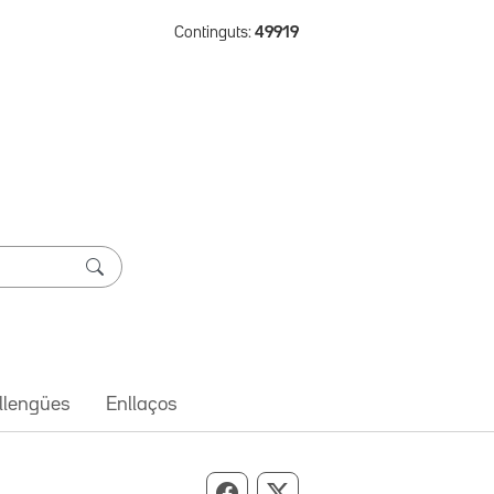
Continguts:
49919
 llengües
Enllaços