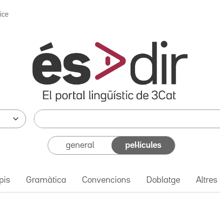
ice
general
pel·lícules
pis
Gramàtica
Convencions
Doblatge
Altres