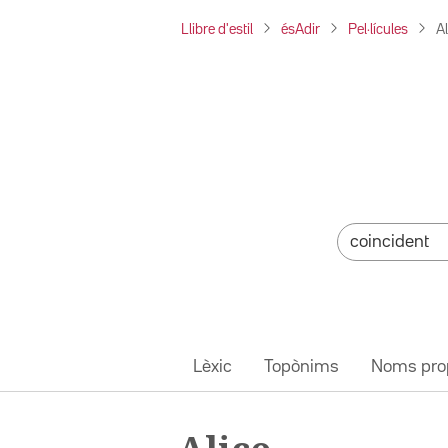
Llibre d'estil
ésAdir
Pel·lícules
Al
Lèxic
Topònims
Noms pro