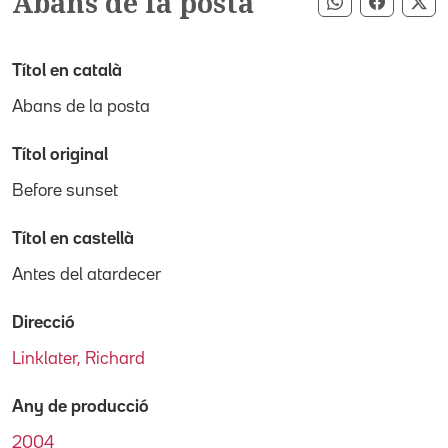
Abans de la posta
Compartir pe
Compart
Co
Títol en català
Abans de la posta
Títol original
Before sunset
Títol en castellà
Antes del atardecer
Direcció
Linklater, Richard
Any de producció
2004