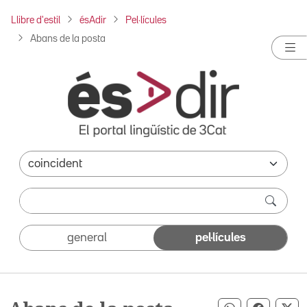
Llibre d'estil
ésAdir
Pel·lícules
Abans de la posta
general
pel·lícules