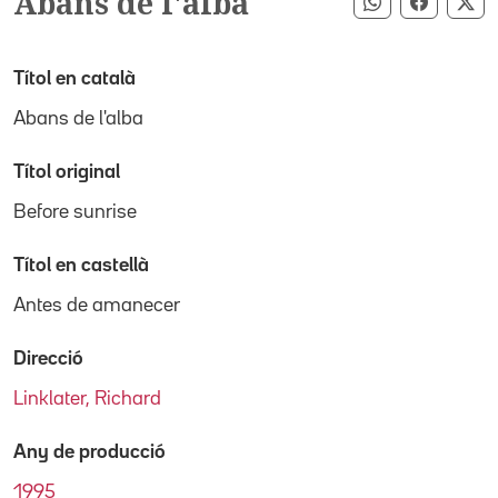
Abans de l'alba
Compartir pe
Compart
Co
Títol en català
Abans de l'alba
Títol original
Before sunrise
Títol en castellà
Antes de amanecer
Direcció
Linklater, Richard
Any de producció
1995