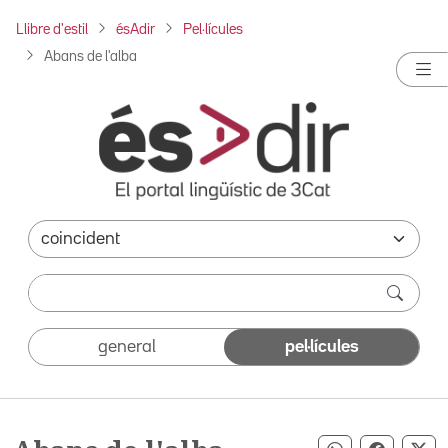
Llibre d'estil
ésAdir
Pel·lícules
Abans de l'alba
general
pel·lícules