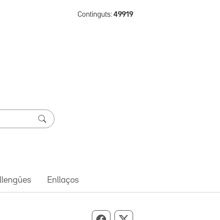
Continguts:
49919
 llengües
Enllaços