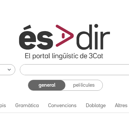
general
pel·lícules
pis
Gramàtica
Convencions
Doblatge
Altres