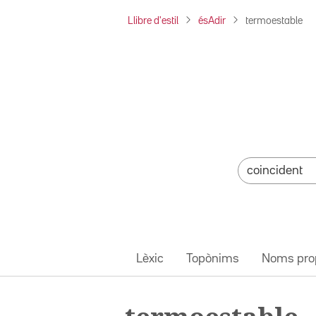
Llibre d'estil
ésAdir
termoestable
Lèxic
Topònims
Noms pro