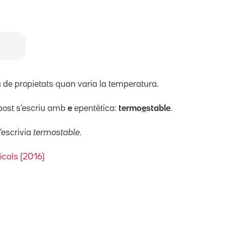
de propietats quan varia la temperatura.
post s'escriu amb
e
epentètica:
termo
e
stable
.
'escrivia
termostable
.
icals (2016)