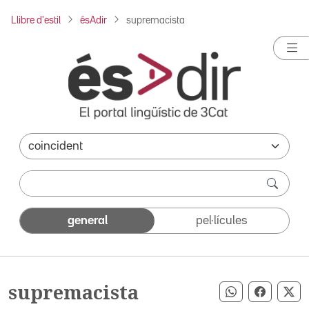
Llibre d'estil
ésAdir
supremacista
general
pel·lícules
supremacista
Compartir pe
Compart
Co