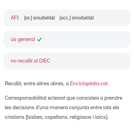
[or.] sinuðəlitát
[occ.] sinoðalitát
AFI
:
ús general
no recollit al DIEC
Recollit, entre altres obres, a
Enciclopèdia.cat
.
Corresponsabilitat eclesial que consisteix a prendre
les decisions d'una manera conjunta entre tots els
cristians (bisbes, capellans, religiosos i laics).