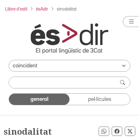
Llibre d'estil
ésAdir
sinodalitat
general
pel·lícules
sinodalitat
Compartir pe
Compart
Co