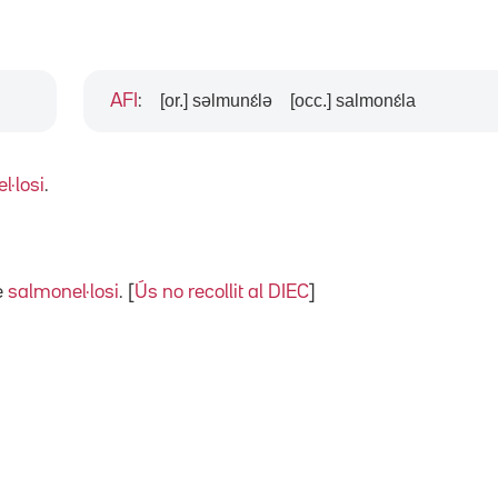
[or.] səlmunɛ́lə
[occ.] salmonɛ́la
AFI
:
l·losi
.
e
salmonel·losi
. [
Ús no recollit al DIEC
]