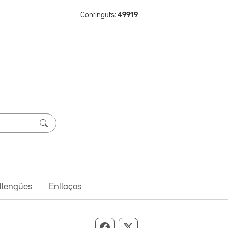
Continguts:
49919
 llengües
Enllaços