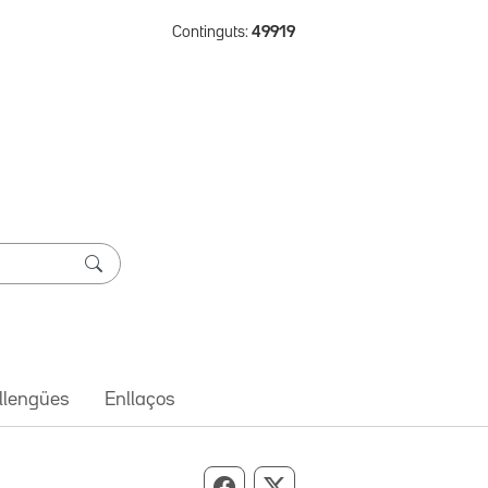
Continguts:
49919
 llengües
Enllaços