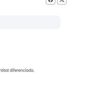
Compartir per Facebook
Compartir per X
titat diferenciada.