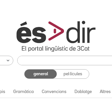
general
pel·lícules
pis
Gramàtica
Convencions
Doblatge
Altres