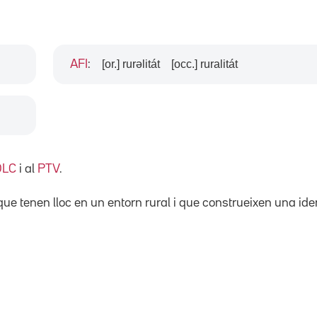
[or.] rurəlitát
[occ.] ruralitát
AFI
:
DLC
i al
PTV
.
e tenen lloc en un entorn rural i que construeixen una iden