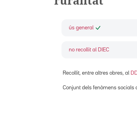
ruralitat
ús general
no recollit al DIEC
Recollit, entre altres obres, al
D
Conjunt dels fenòmens socials qu